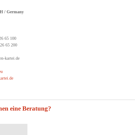
bH
/
Germany
826 65 100
826 65 200
n-kartei.de
eu
rtei.de
hen eine Beratung?