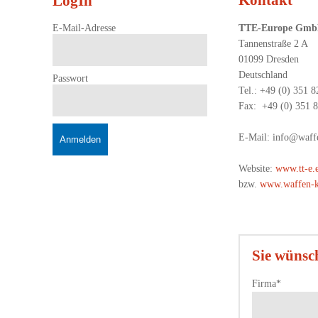
Kontakt
LogIn
E-Mail-Adresse
TTE-Europe Gm
Tannenstraße 2 A
01099 Dresden
Deutschland
Passwort
Tel.: +49 (0) 351 
Fax: +49 (0) 351 
E-Mail: info@waffe
Anmelden
Website:
www.tt-e.
bzw.
www.waffen-ka
Sie wünsc
Pflichtfeld
Firma
*